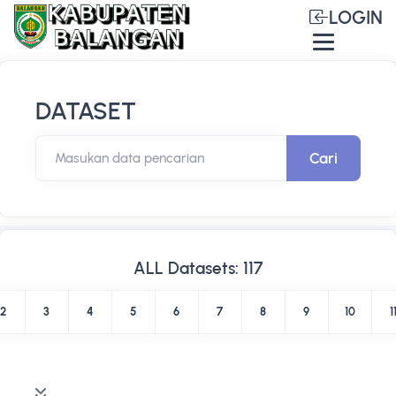
LOGIN
DATASET
Cari
Masukan data pencarian
ALL Datasets: 117
2
3
4
5
6
7
8
9
10
1