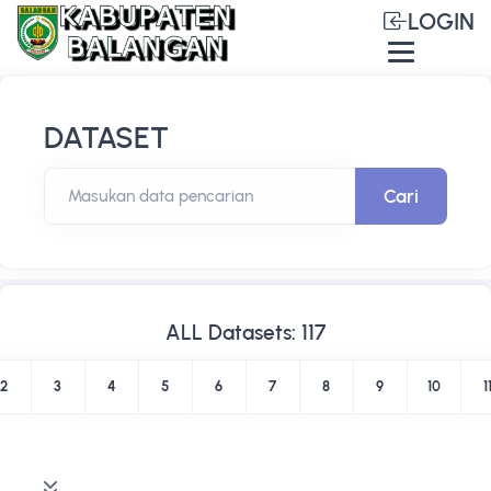
LOGIN
DATASET
Cari
Masukan data pencarian
ALL Datasets: 117
2
3
4
5
6
7
8
9
10
1