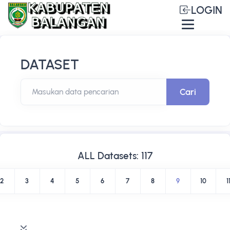
LOGIN
DATASET
Cari
Masukan data pencarian
ALL Datasets: 117
2
3
4
5
6
7
8
9
10
1