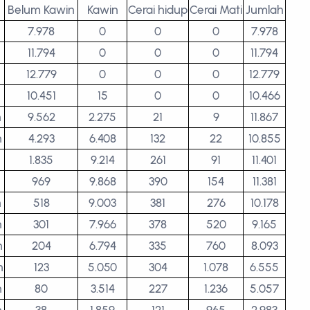
Belum Kawin
Kawin
Cerai hidup
Cerai Mati
Jumlah
7.978
0
0
0
7.978
11.794
0
0
0
11.794
12.779
0
0
0
12.779
10.451
15
0
0
10.466
n
9.562
2.275
21
9
11.867
n
4.293
6.408
132
22
10.855
n
1.835
9.214
261
91
11.401
n
969
9.868
390
154
11.381
n
518
9.003
381
276
10.178
n
301
7.966
378
520
9.165
n
204
6.794
335
760
8.093
n
123
5.050
304
1.078
6.555
n
80
3.514
227
1.236
5.057