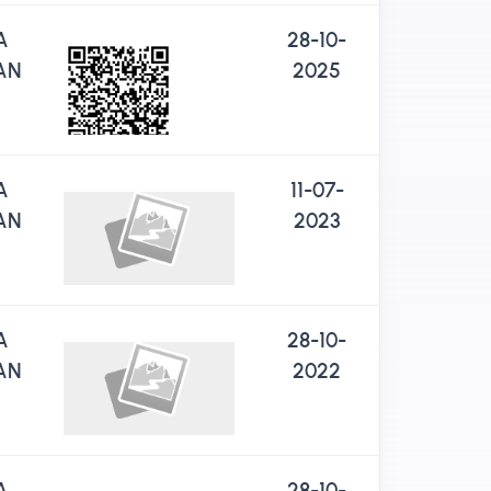
A
28-10-
AN
2025
A
11-07-
AN
2023
A
28-10-
AN
2022
A
28-10-