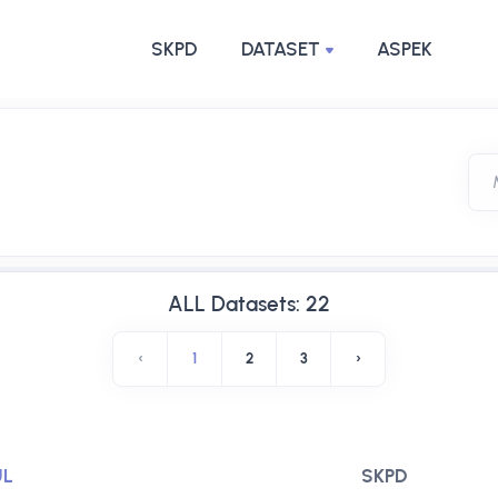
SKPD
DATASET
ASPEK
ALL Datasets: 22
‹
1
2
3
›
UL
SKPD