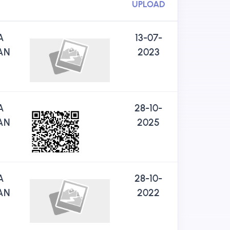
UPLOAD
A
13-07-
AN
2023
A
28-10-
AN
2025
A
28-10-
AN
2022