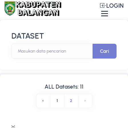
LOGIN
DATASET
Cari
Masukan data pencarian
ALL Datasets: 11
‹
1
2
›