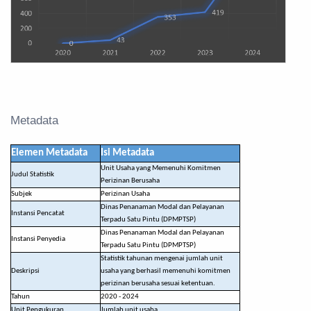
Metadata
Elemen Metadata
Isi Metadata
Unit Usaha yang Memenuhi Komitmen
Judul Statistik
Perizinan Berusaha
Subjek
Perizinan Usaha
Dinas Penanaman Modal dan Pelayanan
Instansi Pencatat
Terpadu Satu Pintu (DPMPTSP)
Dinas Penanaman Modal dan Pelayanan
Instansi Penyedia
Terpadu Satu Pintu (DPMPTSP)
Statistik tahunan mengenai jumlah unit
Deskripsi
usaha yang berhasil memenuhi komitmen
perizinan berusaha sesuai ketentuan.
Tahun
2020 - 2024
Unit Pengukuran
Jumlah unit usaha