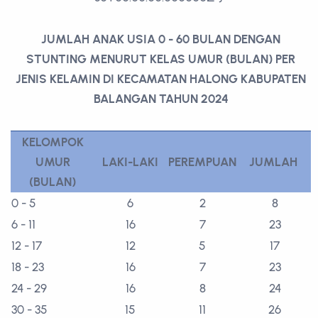
JUMLAH ANAK USIA 0 - 60 BULAN DENGAN
STUNTING MENURUT KELAS UMUR (BULAN) PER
JENIS KELAMIN DI KECAMATAN HALONG KABUPATEN
BALANGAN TAHUN 2024
KELOMPOK
UMUR
LAKI-LAKI
PEREMPUAN
JUMLAH
(BULAN)
0 - 5
6
2
8
6 - 11
16
7
23
12 - 17
12
5
17
18 - 23
16
7
23
24 - 29
16
8
24
30 - 35
15
11
26