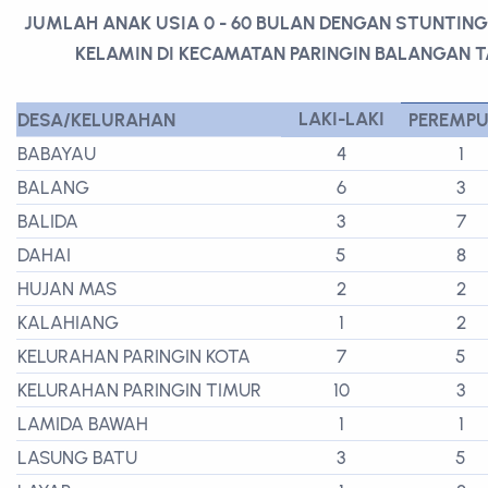
JUMLAH ANAK USIA 0 - 60 BULAN DENGAN STUNTIN
KELAMIN DI KECAMATAN PARINGIN BALANGAN 
LAKI-LAKI
DESA/KELURAHAN
PEREMP
BABAYAU
4
1
BALANG
6
3
BALIDA
3
7
DAHAI
5
8
HUJAN MAS
2
2
KALAHIANG
1
2
KELURAHAN PARINGIN KOTA
7
5
KELURAHAN PARINGIN TIMUR
10
3
LAMIDA BAWAH
1
1
LASUNG BATU
3
5