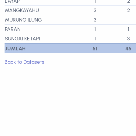
LAYAP
1
2
MANGKAYAHU
3
2
MURUNG ILUNG
3
PARAN
1
1
SUNGAI KETAPI
1
3
JUMLAH
51
45
Back to Datasets