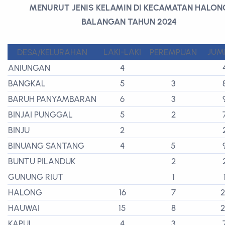
MENURUT JENIS KELAMIN DI KECAMATAN HALON
BALANGAN TAHUN 2024
LAKI-LAKI
JUM
DESA/KELURAHAN
PEREMPUAN
ANIUNGAN
4
BANGKAL
5
3
BARUH PANYAMBARAN
6
3
BINJAI PUNGGAL
5
2
BINJU
2
BINUANG SANTANG
4
5
BUNTU PILANDUK
2
GUNUNG RIUT
1
HALONG
16
7
2
HAUWAI
15
8
2
KAPUL
4
3