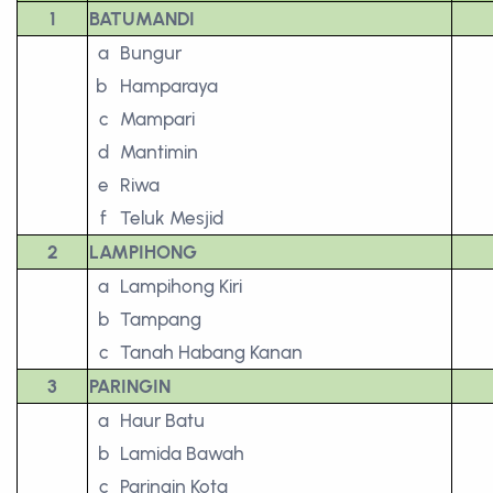
1
BATUMANDI
a
Bungur
b
Hamparaya
c
Mampari
d
Mantimin
e
Riwa
f
Teluk Mesjid
2
LAMPIHONG
a
Lampihong Kiri
b
Tampang
c
Tanah Habang Kanan
3
PARINGIN
a
Haur Batu
b
Lamida Bawah
c
Paringin Kota