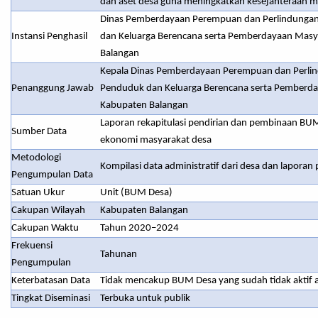
dan aset desa guna meningkatkan kesejahteraan m
Dinas Pemberdayaan Perempuan dan Perlindungan
Instansi Penghasil
dan Keluarga Berencana serta Pemberdayaan Masy
Balangan
Kepala Dinas Pemberdayaan Perempuan dan Perli
Penanggung Jawab
Penduduk dan Keluarga Berencana serta Pemberd
Kabupaten Balangan
Laporan rekapitulasi pendirian dan pembinaan BU
Sumber Data
ekonomi masyarakat desa
Metodologi
Kompilasi data administratif dari desa dan lapor
Pengumpulan Data
Satuan Ukur
Unit (BUM Desa)
Cakupan Wilayah
Kabupaten Balangan
Cakupan Waktu
Tahun 2020–2024
Frekuensi
Tahunan
Pengumpulan
Keterbatasan Data
Tidak mencakup BUM Desa yang sudah tidak aktif a
Tingkat Diseminasi
Terbuka untuk publik